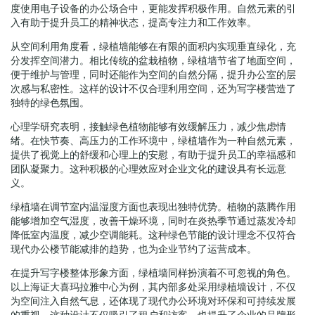
度使用电子设备的办公场合中，更能发挥积极作用。自然元素的引
入有助于提升员工的精神状态，提高专注力和工作效率。
从空间利用角度看，绿植墙能够在有限的面积内实现垂直绿化，充
分发挥空间潜力。相比传统的盆栽植物，绿植墙节省了地面空间，
便于维护与管理，同时还能作为空间的自然分隔，提升办公室的层
次感与私密性。这样的设计不仅合理利用空间，还为写字楼营造了
独特的绿色氛围。
心理学研究表明，接触绿色植物能够有效缓解压力，减少焦虑情
绪。在快节奏、高压力的工作环境中，绿植墙作为一种自然元素，
提供了视觉上的舒缓和心理上的安慰，有助于提升员工的幸福感和
团队凝聚力。这种积极的心理效应对企业文化的建设具有长远意
义。
绿植墙在调节室内温湿度方面也表现出独特优势。植物的蒸腾作用
能够增加空气湿度，改善干燥环境，同时在炎热季节通过蒸发冷却
降低室内温度，减少空调能耗。这种绿色节能的设计理念不仅符合
现代办公楼节能减排的趋势，也为企业节约了运营成本。
在提升写字楼整体形象方面，绿植墙同样扮演着不可忽视的角色。
以上海证大喜玛拉雅中心为例，其内部多处采用绿植墙设计，不仅
为空间注入自然气息，还体现了现代办公环境对环保和可持续发展
的重视。这种设计不仅吸引了租户和访客，也提升了企业的品牌形